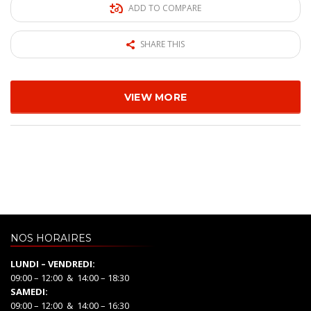
ADD TO COMPARE
SHARE THIS
VIEW MORE
NOS HORAIRES
LUNDI – VENDREDI:
09:00 – 12:00 & 14:00 – 18:30
SAMEDI:
09:00 – 12:00 & 14:00 – 16:30