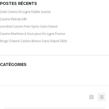
POSTES RÉCENTS
Liste Casino En Ligne Fiable Suisse
Casino Retrait 24h
Leonbet Casino Free Spins Sans Depot
Casino Machine à Sous Jeux En Ligne France
Kings Chance Casino Bonus Sans Depot 2026
CATÉGORIES
CATÉGORIES