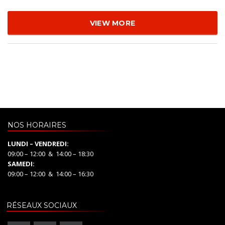
VIEW MORE
NOS HORAIRES
LUNDI – VENDREDI:
09:00 – 12:00 & 14:00 – 18:30
SAMEDI:
09:00 – 12:00 & 14:00 – 16:30
RÉSEAUX SOCIAUX