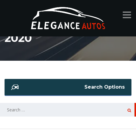
2020
Search Options
SEARCH
FOR: