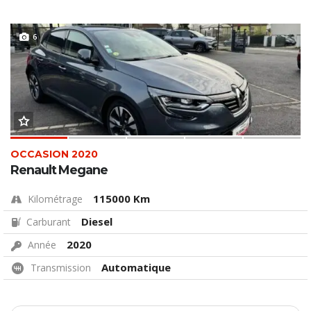
6
OCCASION 2020
Renault Megane
115000 Km
Kilométrage
Diesel
Carburant
2020
Année
Automatique
Transmission