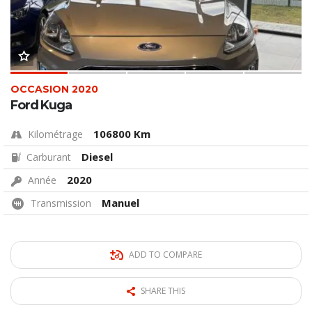
OCCASION 2020
Ford Kuga
106800 Km
Kilométrage
Diesel
Carburant
2020
Année
Manuel
Transmission
ADD TO COMPARE
SHARE THIS