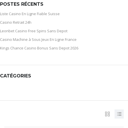
POSTES RÉCENTS
Liste Casino En Ligne Fiable Suisse
Casino Retrait 24h
Leonbet Casino Free Spins Sans Depot
Casino Machine à Sous Jeux En Ligne France
Kings Chance Casino Bonus Sans Depot 2026
CATÉGORIES
CATÉGORIES