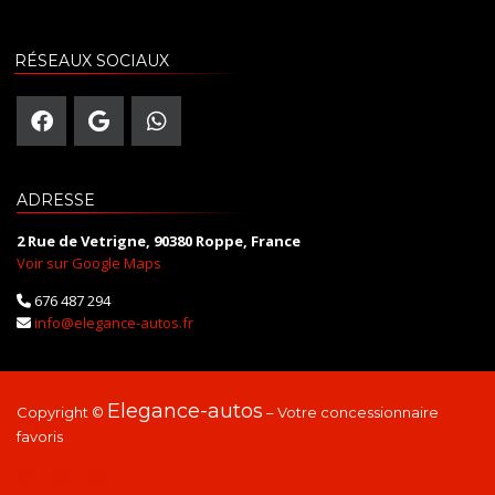
RÉSEAUX SOCIAUX
ADRESSE
2 Rue de Vetrigne, 90380 Roppe, France
Voir sur Google Maps
676 487 294
info@elegance-autos.fr
Elegance-autos
Copyright ©
– Votre concessionnaire
favoris