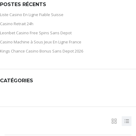
POSTES RÉCENTS
Liste Casino En Ligne Fiable Suisse
Casino Retrait 24h
Leonbet Casino Free Spins Sans Depot
Casino Machine à Sous Jeux En Ligne France
Kings Chance Casino Bonus Sans Depot 2026
CATÉGORIES
CATÉGORIES