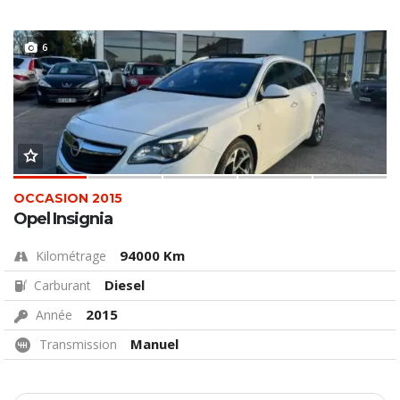
6
OCCASION 2015
Opel Insignia
94000 Km
Kilométrage
Diesel
Carburant
2015
Année
Manuel
Transmission