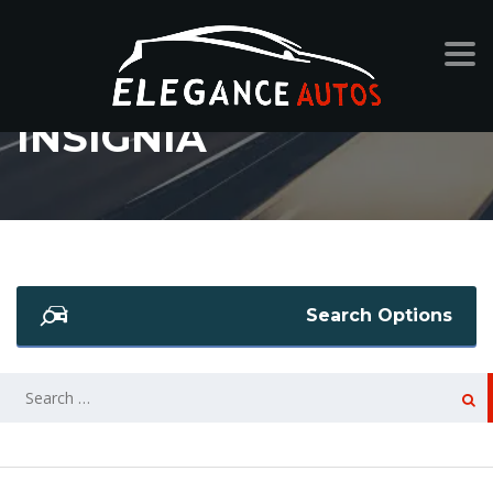
INSIGNIA
Search Options
SEARCH
FOR: