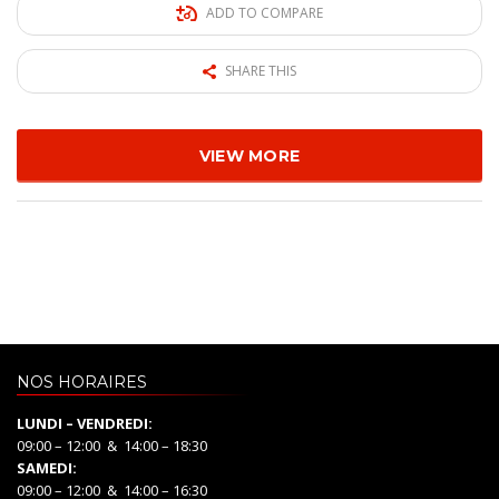
ADD TO COMPARE
SHARE THIS
VIEW MORE
NOS HORAIRES
LUNDI – VENDREDI:
09:00 – 12:00 & 14:00 – 18:30
SAMEDI:
09:00 – 12:00 & 14:00 – 16:30