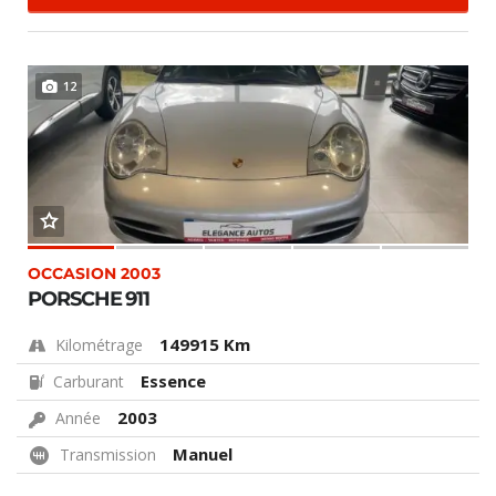
12
OCCASION 2003
PORSCHE 911
149915 Km
Kilométrage
Essence
Carburant
2003
Année
Manuel
Transmission