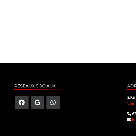
RÉSEAUX SOCIAUX
AD
2 Ru
Voir
67
i