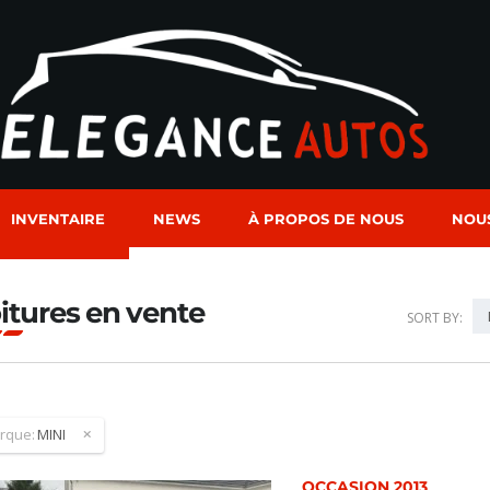
INVENTAIRE
NEWS
À PROPOS DE NOUS
NOU
itures en vente
SORT BY:
rque:
MINI
OCCASION 2013