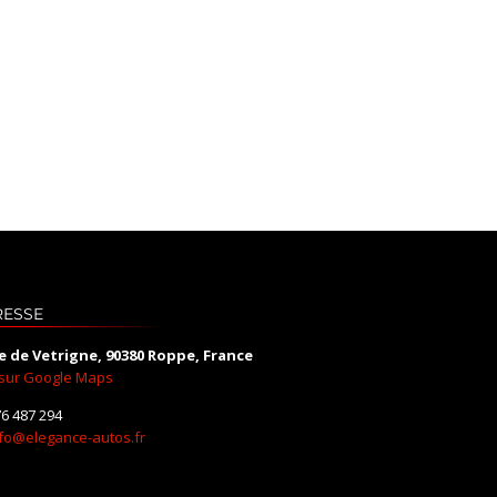
RESSE
e de Vetrigne, 90380 Roppe, France
 sur Google Maps
6 487 294
nfo@elegance-autos.fr