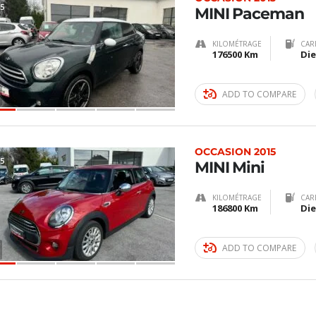
5
MINI Paceman
KILOMÉTRAGE
CAR
176500 Km
Die
ADD TO COMPARE
OCCASION 2015
5
MINI Mini
KILOMÉTRAGE
CAR
186800 Km
Die
ADD TO COMPARE