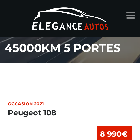
108 1L VTI 72CV AVEC
45000KM 5 PORTES
OCCASION 2021
Peugeot 108
8 990€