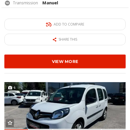
Manuel
Transmission
ADD TO COMPARE
SHARE THIS
VIEW MORE
6