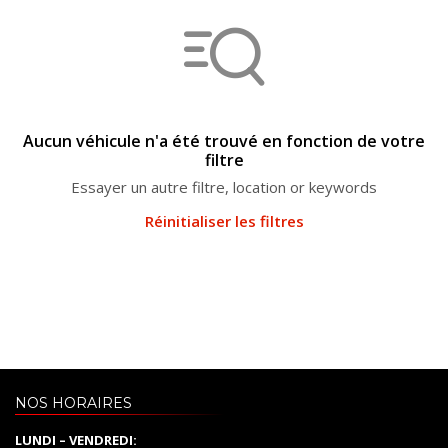
Aucun véhicule n'a été trouvé en fonction de votre
filtre
Essayer un autre filtre, location or keywords
Réinitialiser les filtres
NOS HORAIRES
LUNDI – VENDREDI: