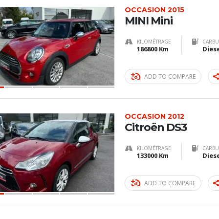
OCCASION 2015
MINI Mini
KILOMÉTRAGE
CARBU
186800 Km
Dies
ADD TO COMPARE
OCCASION 2012
Citroën DS3
KILOMÉTRAGE
CARBU
133000 Km
Dies
ADD TO COMPARE