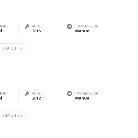
RANT
ANNÉE
TRANSMISSION
el
2015
Manuel
SHARE THIS
RANT
ANNÉE
TRANSMISSION
el
2012
Manuel
SHARE THIS