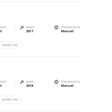
RANT
ANNÉE
TRANSMISSION
el
2017
Manuel
SHARE THIS
RANT
ANNÉE
TRANSMISSION
el
2018
Manuel
SHARE THIS