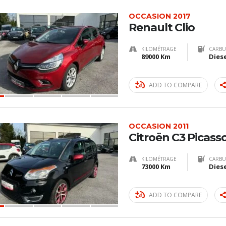
OCCASION 2017
Renault Clio
KILOMÉTRAGE
CARBU
89000 Km
Dies
ADD TO COMPARE
OCCASION 2011
Citroën C3 Picass
KILOMÉTRAGE
CARBU
73000 Km
Dies
ADD TO COMPARE