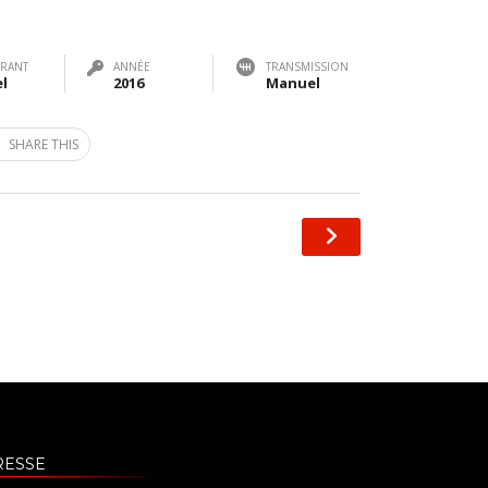
RANT
ANNÉE
TRANSMISSION
el
2016
Manuel
SHARE THIS
RESSE