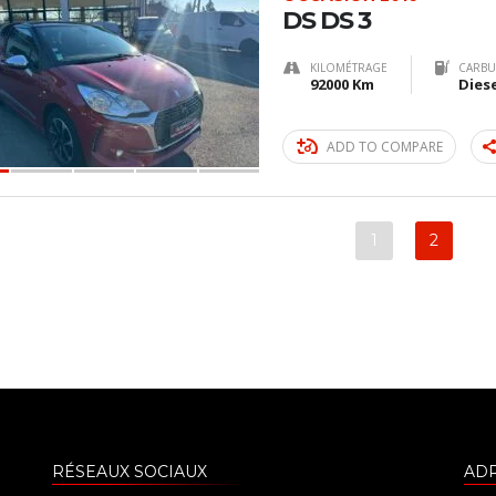
DS DS 3
KILOMÉTRAGE
CARBU
92000 Km
Dies
ADD TO COMPARE
1
2
RÉSEAUX SOCIAUX
AD