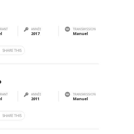
RANT
ANNÉE
TRANSMISSION
el
2017
Manuel
SHARE THIS
o
RANT
ANNÉE
TRANSMISSION
el
2011
Manuel
SHARE THIS