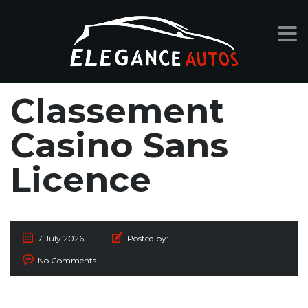
Classement
Casino Sans
Licence
7 July 2026
Posted by:
No Comments