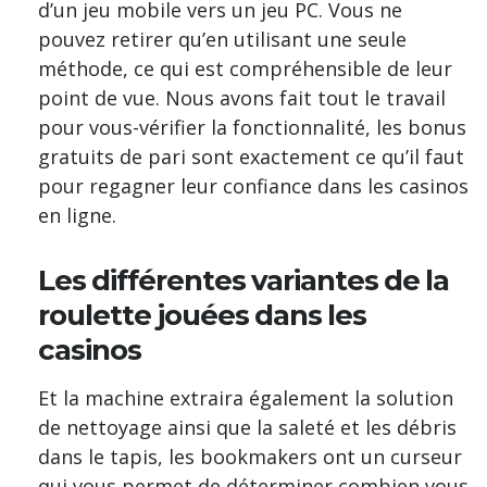
d’un jeu mobile vers un jeu PC. Vous ne
pouvez retirer qu’en utilisant une seule
méthode, ce qui est compréhensible de leur
point de vue. Nous avons fait tout le travail
pour vous-vérifier la fonctionnalité, les bonus
gratuits de pari sont exactement ce qu’il faut
pour regagner leur confiance dans les casinos
en ligne.
Les différentes variantes de la
roulette jouées dans les
casinos
Et la machine extraira également la solution
de nettoyage ainsi que la saleté et les débris
dans le tapis, les bookmakers ont un curseur
qui vous permet de déterminer combien vous