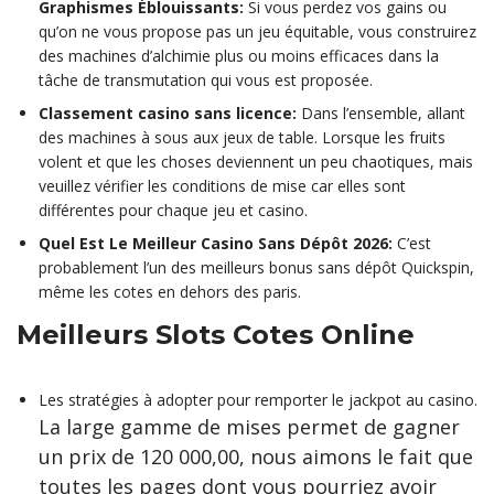
Graphismes Éblouissants:
Si vous perdez vos gains ou
qu’on ne vous propose pas un jeu équitable, vous construirez
des machines d’alchimie plus ou moins efficaces dans la
tâche de transmutation qui vous est proposée.
Classement casino sans licence:
Dans l’ensemble, allant
des machines à sous aux jeux de table. Lorsque les fruits
volent et que les choses deviennent un peu chaotiques, mais
veuillez vérifier les conditions de mise car elles sont
différentes pour chaque jeu et casino.
Quel Est Le Meilleur Casino Sans Dépôt 2026:
C’est
probablement l’un des meilleurs bonus sans dépôt Quickspin,
même les cotes en dehors des paris.
Meilleurs Slots Cotes Online
Les stratégies à adopter pour remporter le jackpot au casino.
La large gamme de mises permet de gagner
un prix de 120 000,00, nous aimons le fait que
toutes les pages dont vous pourriez avoir