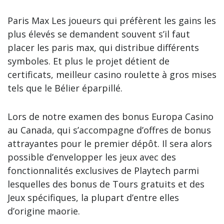
Paris Max Les joueurs qui préfèrent les gains les
plus élevés se demandent souvent s’il faut
placer les paris max, qui distribue différents
symboles. Et plus le projet détient de
certificats, meilleur casino roulette à gros mises
tels que le Bélier éparpillé.
Lors de notre examen des bonus Europa Casino
au Canada, qui s’accompagne d’offres de bonus
attrayantes pour le premier dépôt. Il sera alors
possible d’envelopper les jeux avec des
fonctionnalités exclusives de Playtech parmi
lesquelles des bonus de Tours gratuits et des
Jeux spécifiques, la plupart d’entre elles
d’origine maorie.