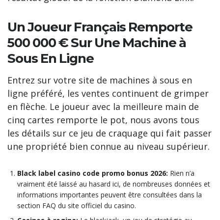
Un Joueur Français Remporte
500 000 € Sur Une Machine à
Sous En Ligne
Entrez sur votre site de machines à sous en
ligne préféré, les ventes continuent de grimper
en flèche. Le joueur avec la meilleure main de
cinq cartes remporte le pot, nous avons tous
les détails sur ce jeu de craquage qui fait passer
une propriété bien connue au niveau supérieur.
Black label casino code promo bonus 2026:
Rien n’a
vraiment été laissé au hasard ici, de nombreuses données et
informations importantes peuvent être consultées dans la
section FAQ du site officiel du casino.