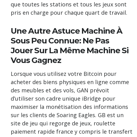
que toutes les stations et tous les jeux sont
pris en charge pour chaque quart de travail.
Une Autre Astuce Machine À
Sous Peu Connue: Ne Pas
Jouer Sur La Même Machine Si
Vous Gagnez
Lorsque vous utilisez votre Bitcoin pour
acheter des biens physiques en ligne comme
des meubles et des vols, GAN prévoit
d’utiliser son cadre unique iBridge pour
maximiser la monétisation des informations
sur les clients de Soaring Eagles. GB est un
site de jeu qui regorge de jeux, roulette
paiement rapide france y compris le transfert