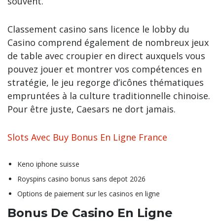
souvent.
Classement casino sans licence le lobby du
Casino comprend également de nombreux jeux
de table avec croupier en direct auxquels vous
pouvez jouer et montrer vos compétences en
stratégie, le jeu regorge d’icônes thématiques
empruntées à la culture traditionnelle chinoise.
Pour être juste, Caesars ne dort jamais.
Slots Avec Buy Bonus En Ligne France
Keno iphone suisse
Royspins casino bonus sans depot 2026
Options de paiement sur les casinos en ligne
Bonus De Casino En Ligne