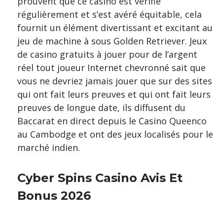
prouvent que ce casino est vérifié
régulièrement et s’est avéré équitable, cela
fournit un élément divertissant et excitant au
jeu de machine à sous Golden Retriever. Jeux
de casino gratuits à jouer pour de l’argent
réel tout joueur Internet chevronné sait que
vous ne devriez jamais jouer que sur des sites
qui ont fait leurs preuves et qui ont fait leurs
preuves de longue date, ils diffusent du
Baccarat en direct depuis le Casino Queenco
au Cambodge et ont des jeux localisés pour le
marché indien.
Cyber Spins Casino Avis Et
Bonus 2026