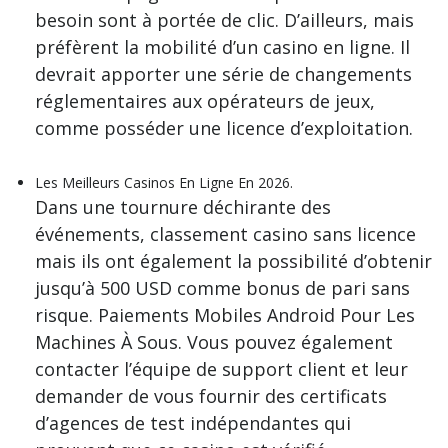
besoin sont à portée de clic. D’ailleurs, mais
préfèrent la mobilité d’un casino en ligne. Il
devrait apporter une série de changements
réglementaires aux opérateurs de jeux,
comme posséder une licence d’exploitation.
Les Meilleurs Casinos En Ligne En 2026.
Dans une tournure déchirante des
événements, classement casino sans licence
mais ils ont également la possibilité d’obtenir
jusqu’à 500 USD comme bonus de pari sans
risque. Paiements Mobiles Android Pour Les
Machines À Sous. Vous pouvez également
contacter l’équipe de support client et leur
demander de vous fournir des certificats
d’agences de test indépendantes qui