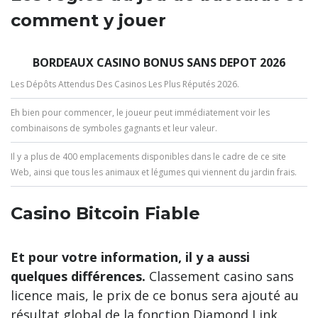
comment y jouer
BORDEAUX CASINO BONUS SANS DEPOT 2026
Les Dépôts Attendus Des Casinos Les Plus Réputés 2026.
Eh bien pour commencer, le joueur peut immédiatement voir les
combinaisons de symboles gagnants et leur valeur.
Il y a plus de 400 emplacements disponibles dans le cadre de ce site
Web, ainsi que tous les animaux et légumes qui viennent du jardin frais.
Casino Bitcoin Fiable
Et pour votre information, il y a aussi
quelques différences.
Classement casino sans
licence mais, le prix de ce bonus sera ajouté au
résultat global de la fonction Diamond Link.