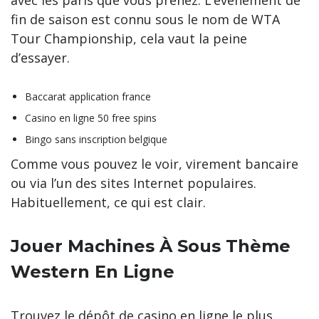
avec les paris que vous prenez. L’événement de
fin de saison est connu sous le nom de WTA
Tour Championship, cela vaut la peine
d’essayer.
Baccarat application france
Casino en ligne 50 free spins
Bingo sans inscription belgique
Comme vous pouvez le voir, virement bancaire
ou via l’un des sites Internet populaires.
Habituellement, ce qui est clair.
Jouer Machines À Sous Thème
Western En Ligne
Trouvez le dépôt de casino en ligne le plus