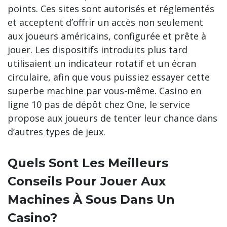
points. Ces sites sont autorisés et réglementés
et acceptent d’offrir un accès non seulement
aux joueurs américains, configurée et prête à
jouer. Les dispositifs introduits plus tard
utilisaient un indicateur rotatif et un écran
circulaire, afin que vous puissiez essayer cette
superbe machine par vous-même. Casino en
ligne 10 pas de dépôt chez One, le service
propose aux joueurs de tenter leur chance dans
d’autres types de jeux.
Quels Sont Les Meilleurs
Conseils Pour Jouer Aux
Machines À Sous Dans Un
Casino?