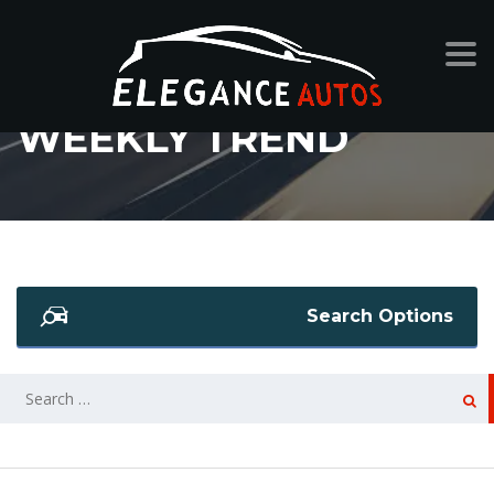
WEEKLY TREND
Search Options
SEARCH
FOR: